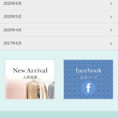
2020年6月
2020年5月
2020年4月
2017年6月