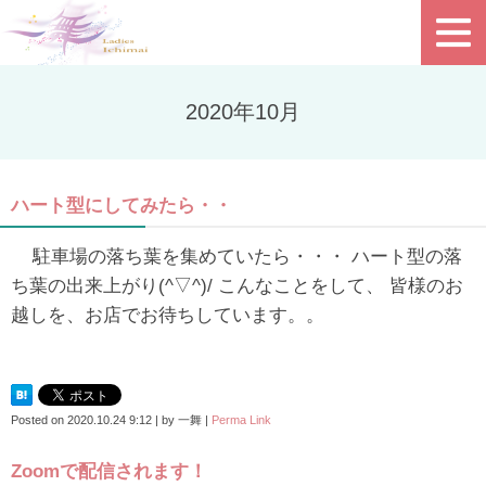
2020年10月
ハート型にしてみたら・・
駐車場の落ち葉を集めていたら・・・ ハート型の落
ち葉の出来上がり(^▽^)/ こんなことをして、 皆様のお
越しを、お店でお待ちしています。。
Posted on
2020.10.24 9:12
|
by
一舞
|
Perma Link
Zoomで配信されます！