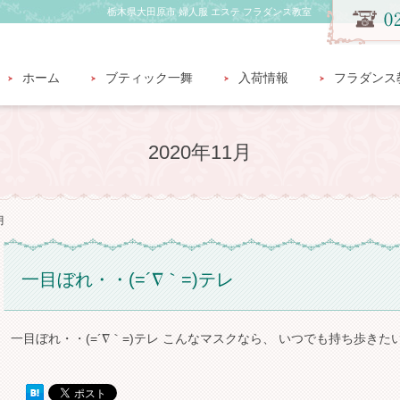
栃木県大田原市 婦人服 エステ フラダンス教室
ホーム
ブティック一舞
入荷情報
フラダンス
2020年11月
月
一目ぼれ・・(=´∇｀=)テレ
一目ぼれ・・(=´∇｀=)テレ こんなマスクなら、 いつでも持ち歩き