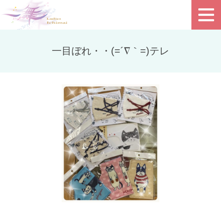
一目ぼれ・・(=´∇｀=)テレ